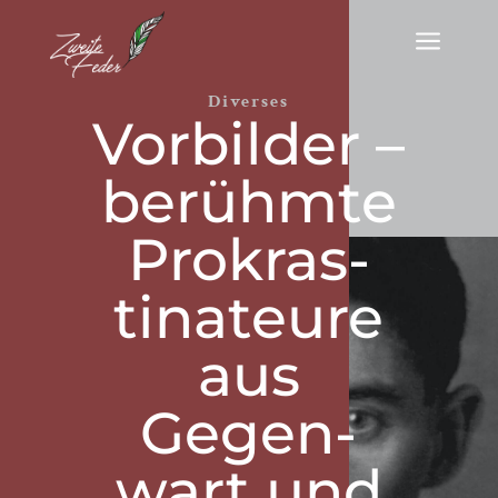
a
Diverses
Vor­bil­der –
be­rühm­te
Pro­kras­
tina­teure
aus
Gegen­
wart und