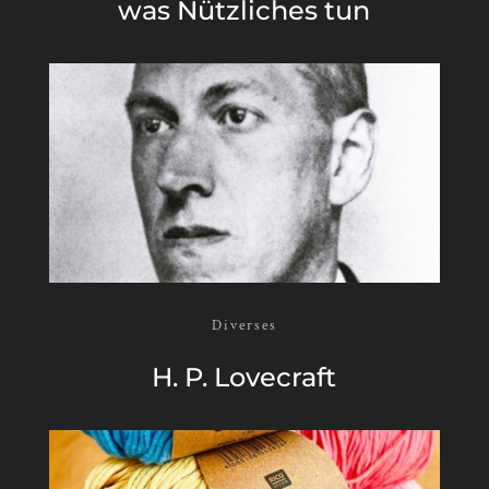
was Nütz­li­ches tun
Diverses
H. P. Love­craft