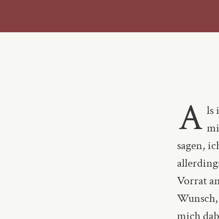
A
ls
mi
sagen, i
allerding
Vorrat a
Wunsch, 
mich dabe