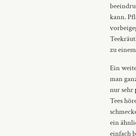
beeindru
kann. Pf
vorbeigeg
Teekräut
zu einem
Ein weite
man ganz
nur sehr
Tees hör
schmecken
ein ähnli
einfach 