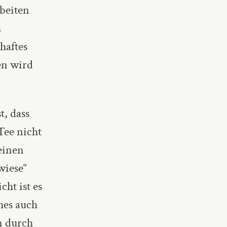
beiten
h
haftes
en wird
t, dass
Tee nicht
einen
wiese“
cht ist es
hes auch
n durch