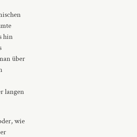
emischen
amte
s hin
s
 man über
n
r langen
der, wie
der