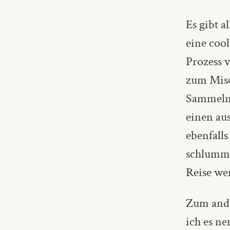
Es gibt a
eine cool
Prozess 
zum Misc
Sammel
einen au
ebenfalls
schlumme
Reise we
Zum ande
ich es ne