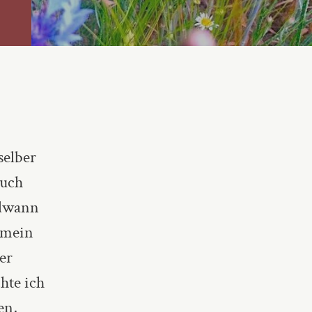
selber
auch
ndwann
s mein
er
hte ich
en,