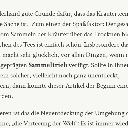
llerhand gute Gründe dafür, dass das Kräuterte
e Sache ist.
Zum einen der
Spaßf
aktor: Der ges
vom Sammeln der Kräuter über das Trocknen bi
hen des Tees ist einfach schön. Insbesondere da
n
macht
sehr glücklich, vor allen Dingen, wenn
sgeprägten
Sammeltrieb
verfügt. Sollte in Ihne
 ein solcher, vielleicht noch ganz unentdeckt,
rn, dann könnte dieser Artikel der Beginn eine
rden.
ren ist das die Neuentdeckung der Umgebung o
nne, „die Verteeung der Welt“: Es ist immer wie