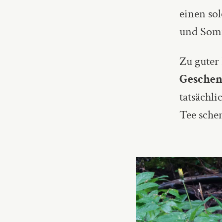
einen so
und Som
Zu guter 
Geschen
tatsächl
Tee sche