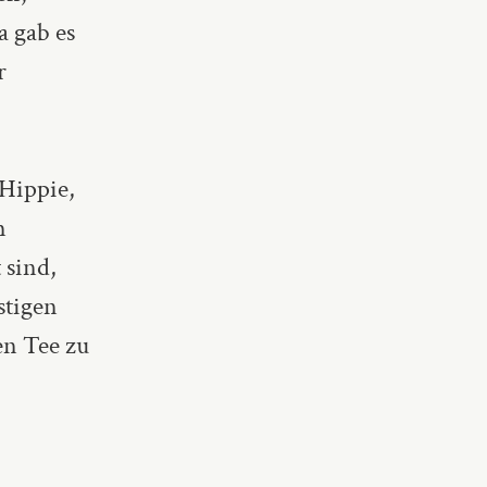
a gab es
r
 Hippie,
m
 sind,
stigen
en Tee zu