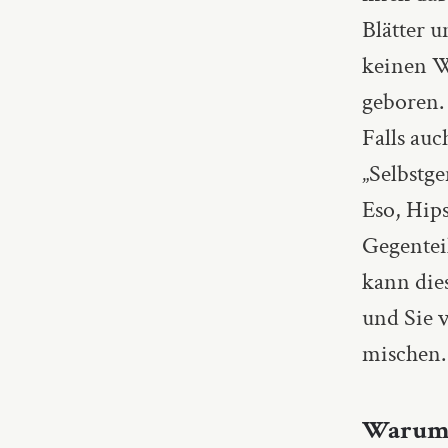
Blätter u
keinen W
geboren.
Falls au
„Selbstge
Eso, Hips
Gegenteil
kann die
und Sie v
mischen.
Warum i