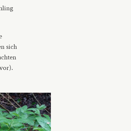
hling
e
en sich
achten
vor).