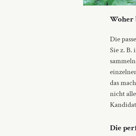
Woher 
Die pass
Sie z. B
sammeln
einzelne
das macht
nicht all
Kandida
Die per