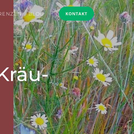
KONTAKT
RENZEN
BLOG
r Kräu­