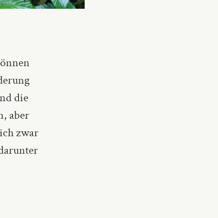
 können
nderung
nd die
n, aber
ich zwar
 darunter