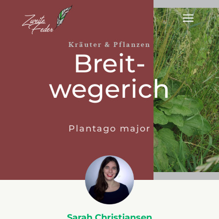
a
Kräuter & Pflanzen
Breit­
wege­rich
Plantago major
Sarah Christiansen