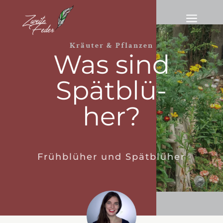
a
Kräuter & Pflanzen
Was sind
Spät­blü­
her?
Frühblüher und Spätblüher