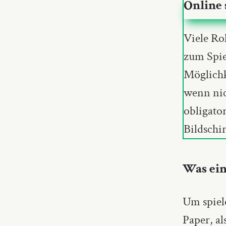
Online s
Viele Ro
zum Spie
Möglichk
wenn nic
obligato
Bildschi
Was ein
Um spiel
Paper, al