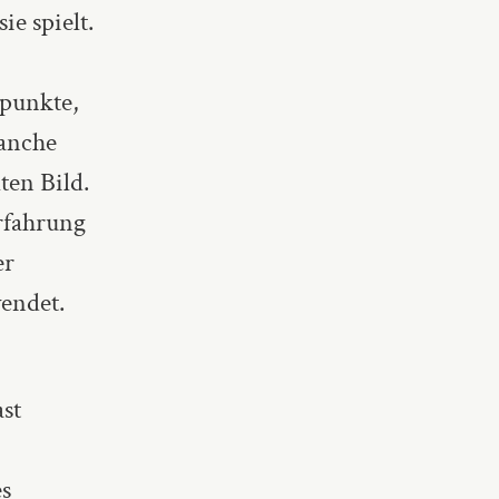
e spielt.
spunkte,
Manche
ten Bild.
Erfahrung
er
endet.
ast
es