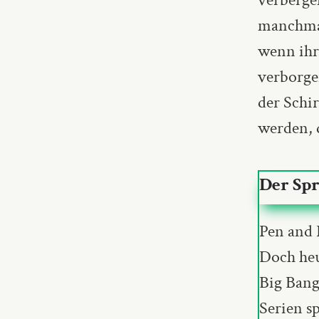
manchmal
wenn ihre
verborge
der Schi
werden, d
Der Sp
Pen and 
Doch heu
Big Bang
Serien s