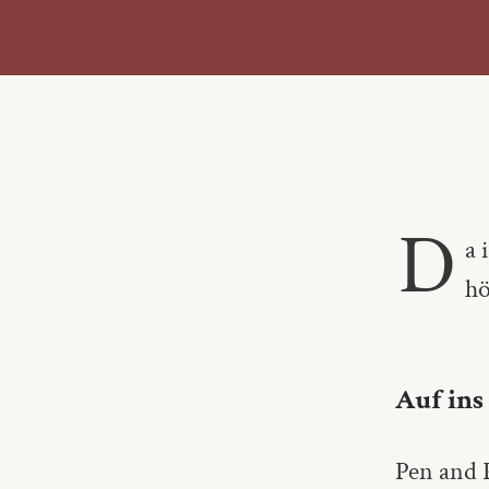
D
a 
hö
Auf ins
Pen and 