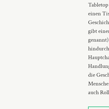
Tabletop
einen Ti
Geschicht
gibt ein
genannt),
hindurchf
Hauptcha
Handlung
die Gesch
Menschen
auch Roll