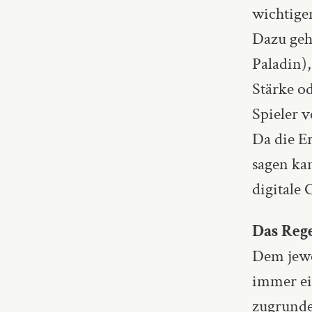
wichtigen
Dazu gehö
Paladin),
Stärke o
Spieler 
Da die Er
sagen ka
digitale
Das Reg
Dem jewei
immer ei
zugrunde