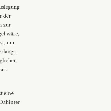
uslegung
r der
n zur
gel wäre,
ist, um
rlangt,
glichen
ar.
t eine
 Dahinter