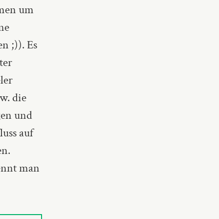
mmen um
ne
 ;)). Es
ter
ler
w. die
gen und
uss auf
en.
nennt man