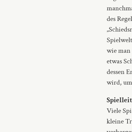
manchmal
des Regel
„Schiedsr
Spielwelt
wie man p
etwas Sc
dessen E
wird, um 
Spielle
Viele Spi
kleine Tr
verbergen