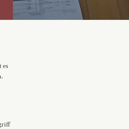
t es
n.
riff