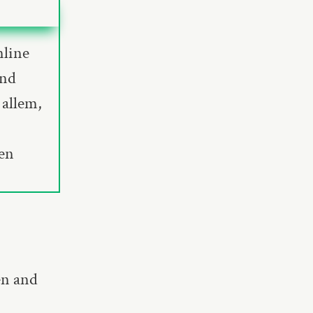
nline
und
 allem,
hen
en and