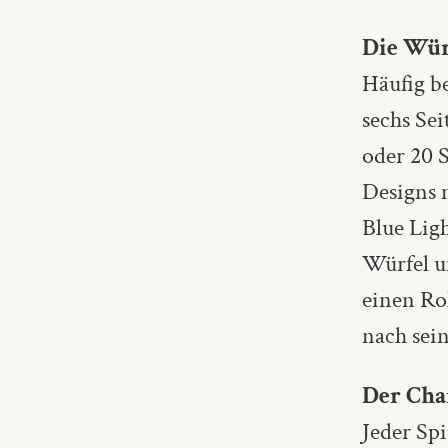
Die Wür
Häufig b
sechs Se
oder 20 S
Designs 
Blue Ligh
Würfel u
einen Ro
nach sei
Der Cha
Jeder Spi