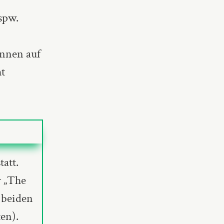
spw.
önnen auf
ht
att.
r „The
 beiden
en).