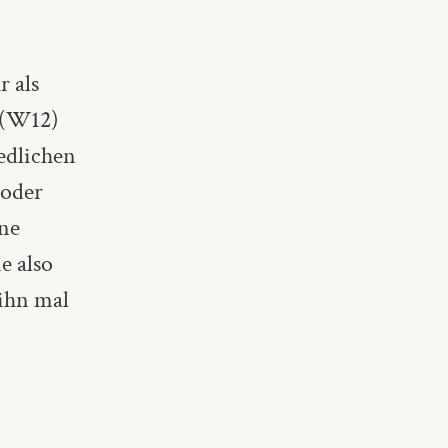
 als
 (W12)
edlichen
 oder
rne
e also
 ihn mal