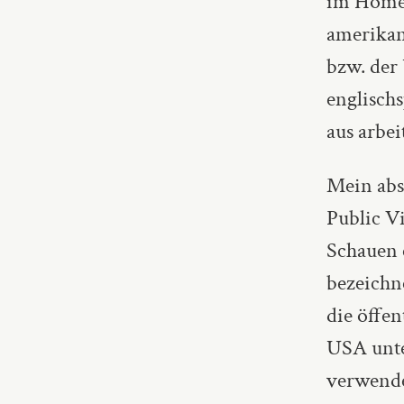
im Home 
amerikan
bzw. der
englisch
aus arbei
Mein abs
Public V
Schauen 
bezeichn
die öffen
USA unte
verwende