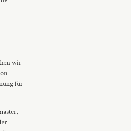
ehen wir
von
hnung für
master,
der