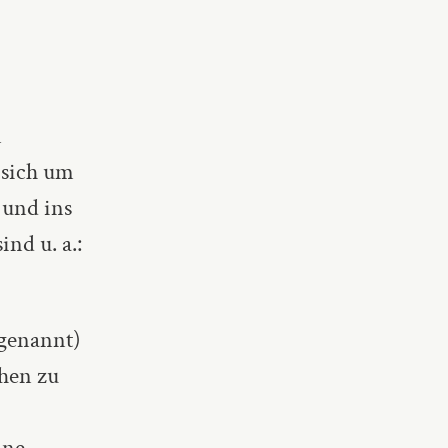
n
 sich um
 und ins
nd u. a.:
genannt)
hen zu
ine