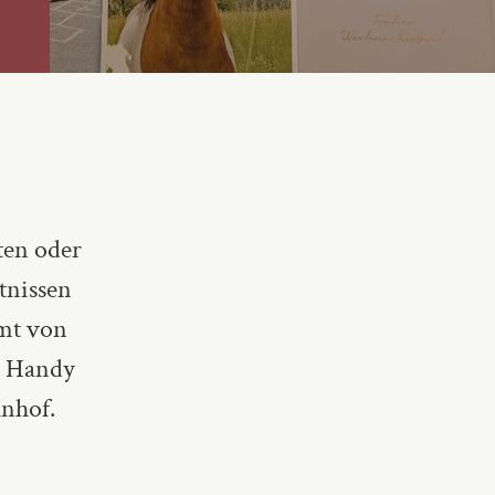
ten oder
tnissen
rmt von
em Handy
hnhof.