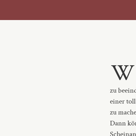
W
zu beein
einer to
zu mache
Dann kön
Scheinang