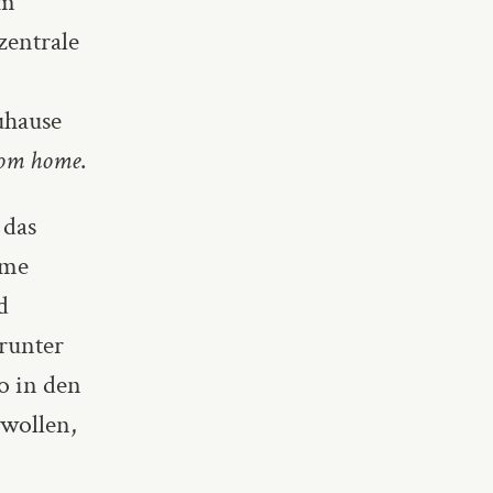
Im
zentrale
uhause
rom home
.
 das
ame
d
runter
o in den
wollen,