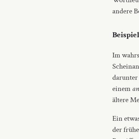
andere B
Beispie
Im wahrs
Scheinan
darunter
einem
an
ältere M
Ein etwas
der früh