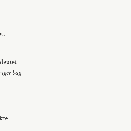
t,
deutet
nger bag
kte