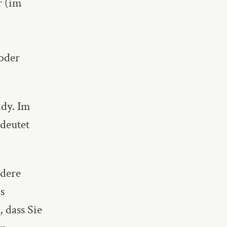
 (im
oder
ndy. Im
deutet
ndere
s
 dass Sie