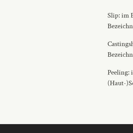
Slip: im
Bezeich
Castingsh
Bezeich
Peeling:
(Haut-)S