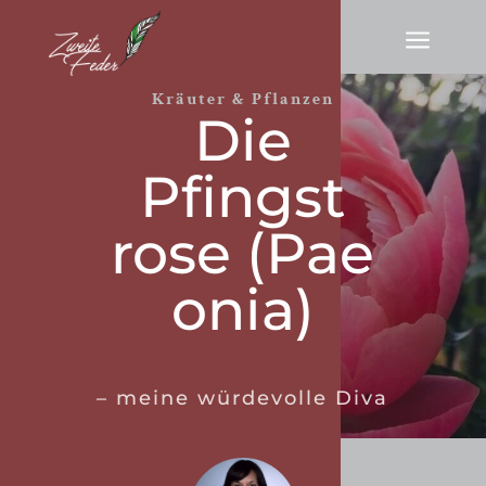
a
Kräuter & Pflanzen
Die
Pfingst­‌
rose (Pae­‌
o‌­ni‌a)
– meine würdevolle Diva